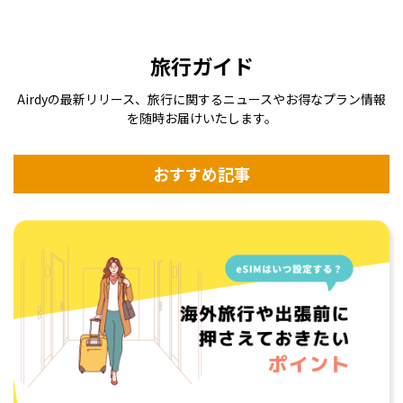
旅行ガイド
Airdyの最新リリース、旅行に関するニュースやお得なプラン情報
を随時お届けいたします。
目的地とパッケ
登録またはログ
eSIMをインスト
e
ージを選択
インして購入
ール
おすすめ記事