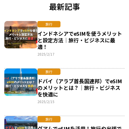
最新記事
旅行
インドネシアでeSIMを使うメリット
と設定方法｜旅行・ビジネスに最
適！
2025/2/17
旅行
ドバイ（アラブ首長国連邦）でeSIM
のメリットとは？｜旅行・ビジネス
を快適に
2025/2/15
旅行
グアムでeSIMを活用！旅行や出張で