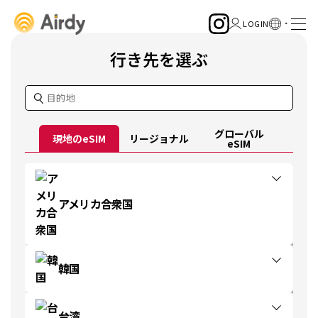
行き先を選ぶ
グローバル
現地のeSIM
リージョナル
eSIM
アメリカ合衆国
韓国
台湾