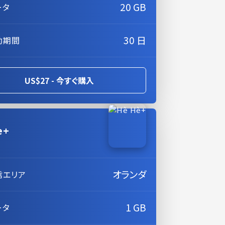
20 GB
ータ
30 日
効期間
US$27 - 今すぐ購入
è+
オランダ
信エリア
1 GB
ータ