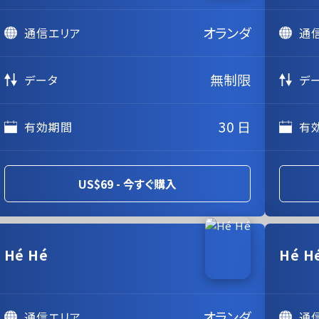
オランダ
通信エリア
通
無制限
データ
デ
30 日
有効期間
有
US$69 - 今すぐ購入
Hé Hé
Hé H
オランダ
通信エリア
通