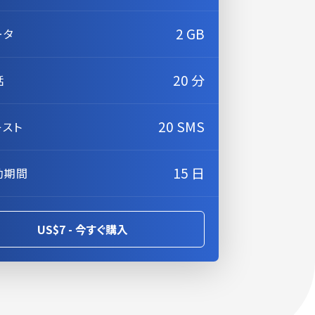
2 GB
ータ
20 分
話
20 SMS
キスト
15 日
効期間
US$7 - 今すぐ購入