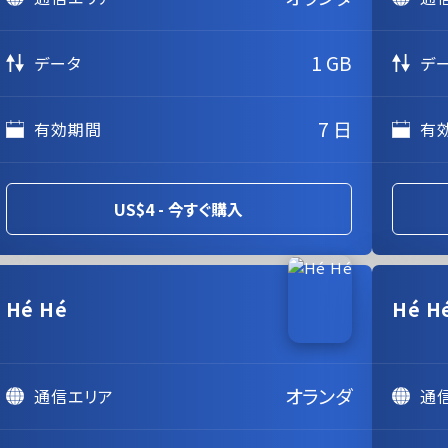
1 GB
データ
デ
7 日
有効期間
有
US$4 - 今すぐ購入
Hé Hé
Hé H
オランダ
通信エリア
通