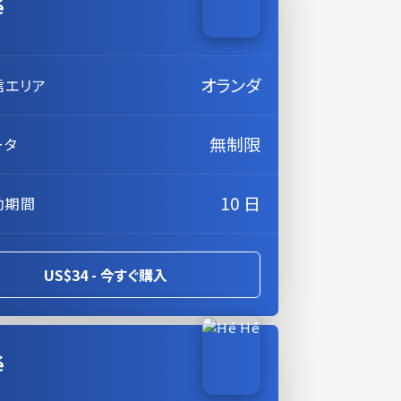
é
オランダ
信エリア
無制限
ータ
10 日
効期間
US$34 - 今すぐ購入
é