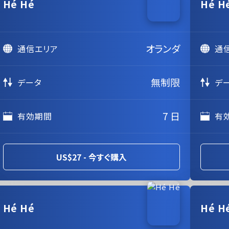
Hé Hé
Hé H
オランダ
通信エリア
通
無制限
データ
デ
7 日
有効期間
有
US$27 - 今すぐ購入
Hé Hé
Hé H