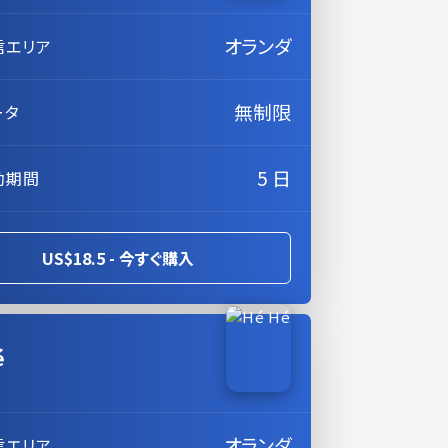
オランダ
信エリア
無制限
ータ
5 日
効期間
US$18.5 - 今すぐ購入
é
オランダ
信エリア