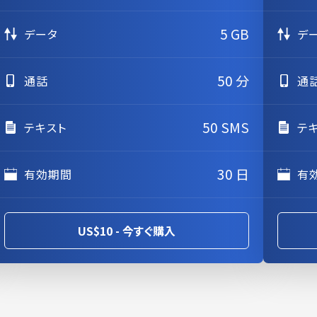
5 GB
データ
デ
50 分
通話
通
50 SMS
テキスト
テ
30 日
有効期間
有
US$10 - 今すぐ購入