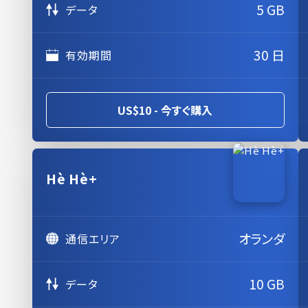
5 GB
データ
30 日
有効期間
US$10 - 今すぐ購入
Hè Hè+
オランダ
通信エリア
10 GB
データ