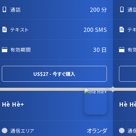
200 分
通話
通
200 SMS
テキスト
テ
30 日
有効期間
有
US$27 - 今すぐ購入
Hè Hè+
Hè H
オランダ
通信エリア
通