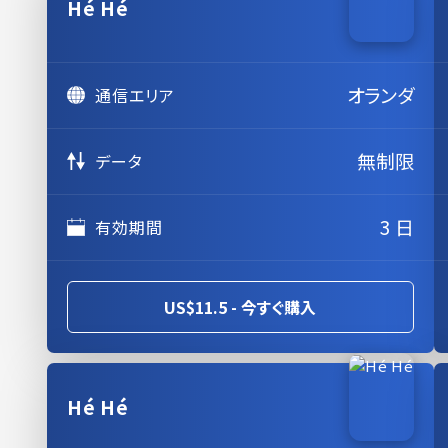
Hé Hé
オランダ
通信エリア
無制限
データ
3 日
有効期間
US$11.5 - 今すぐ購入
Hé Hé