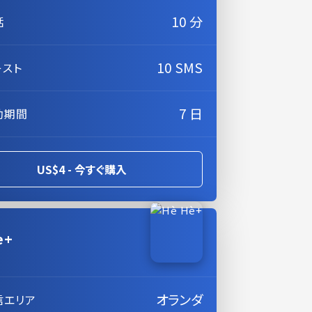
10 分
話
10 SMS
キスト
7 日
効期間
US$4 - 今すぐ購入
è+
オランダ
信エリア