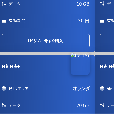
10 GB
データ
デ
30 日
有効期間
有
US$18 - 今すぐ購入
Hè Hè+
Hè H
オランダ
通信エリア
通
20 GB
データ
デ