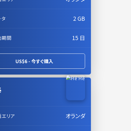
2 GB
ータ
15 日
効期間
US$6 - 今すぐ購入
é
オランダ
信エリア