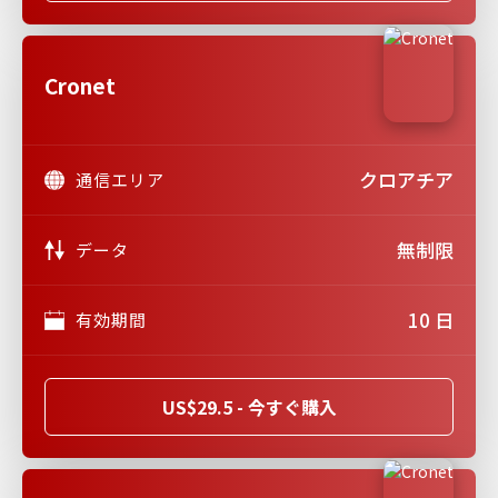
Cronet
クロアチア
通信エリア
無制限
データ
10 日
有効期間
US$29.5 - 今すぐ購入