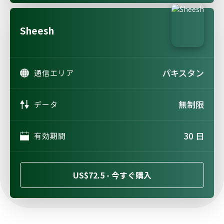
Sheesh
パキスタン
通信エリア
無制限
データ
30 日
有効期間
US$72.5 - 今すぐ購入