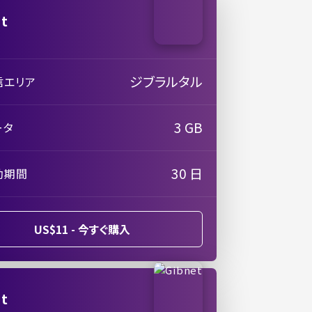
et
ジブラルタル
信エリア
3 GB
ータ
30 日
効期間
US$11 - 今すぐ購入
et