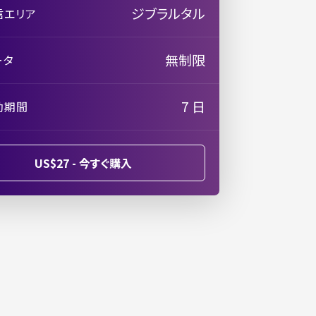
ジブラルタル
信エリア
無制限
ータ
7 日
効期間
US$27 - 今すぐ購入