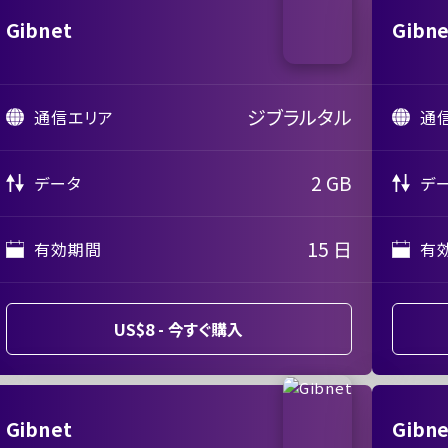
Gibnet
Gibn
ジブラルタル
通信エリア
通
2 GB
データ
デ
15 日
有効期間
有
US$8 - 今すぐ購入
Gibnet
Gibn