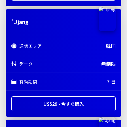
' Jjang
韓国
通信エリア
無制限
データ
7 日
有効期間
US$29 - 今すぐ購入