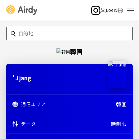
韓国
' Jjang
韓国
通信エリア
無制限
データ