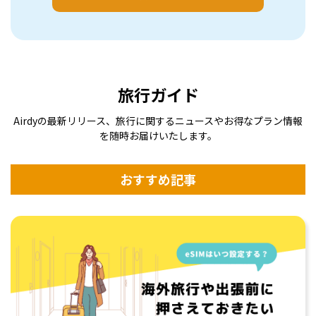
旅行ガイド
Airdyの最新リリース、旅行に関するニュースやお得なプラン情報
を随時お届けいたします。
目的地とパッケ
登録またはログ
eSIMをインスト
e
ージを選択
インして購入
ール
おすすめ記事