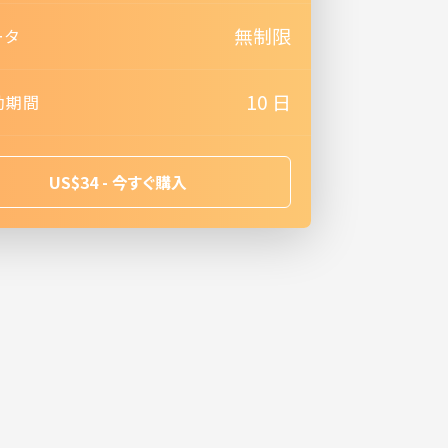
無制限
ータ
10 日
効期間
US$34 - 今すぐ購入