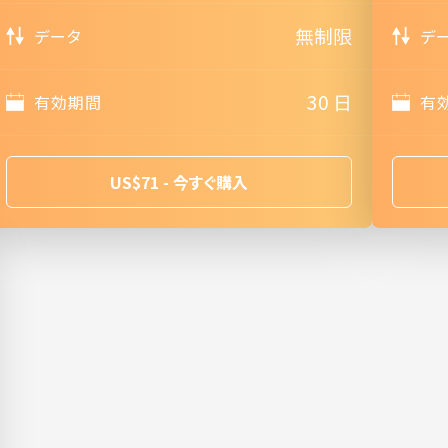
無制限
データ
デ
30 日
有効期間
有
US$71 - 今すぐ購入