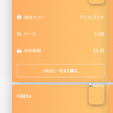
アイルランド
通信エリア
5 GB
データ
30 日
有効期間
US$11 - 今すぐ購入
Fáilte