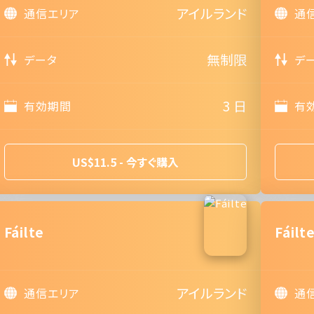
アイルランド
通信エリア
通
無制限
データ
デ
3 日
有効期間
有
US$11.5 - 今すぐ購入
Fáilte
Fáilt
アイルランド
通信エリア
通