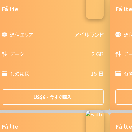
Fáilte
Fáilt
アイルランド
通信エリア
通
2 GB
データ
デ
15 日
有効期間
有
US$6 - 今すぐ購入
Fáilte
Fáilt