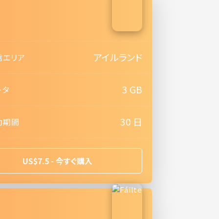
e
アイルランド
信エリア
3 GB
ータ
30 日
効期間
US$7.5 - 今すぐ購入
e