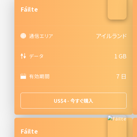
Fáilte
アイルランド
通信エリア
1 GB
データ
7 日
有効期間
US$4 - 今すぐ購入
Fáilte