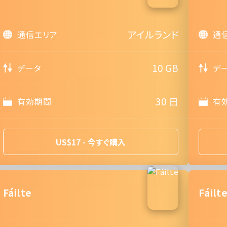
アイルランド
通信エリア
通
10 GB
データ
デ
30 日
有効期間
有
US$17 - 今すぐ購入
Fáilte
Fáilt