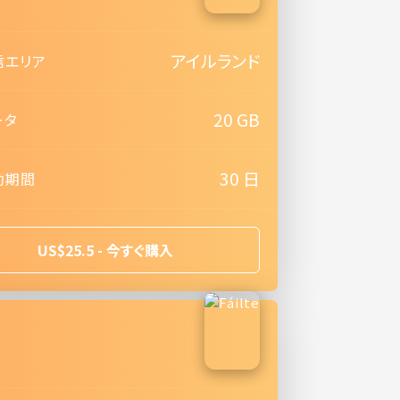
アイルランド
信エリア
20 GB
ータ
30 日
効期間
US$25.5 - 今すぐ購入
e