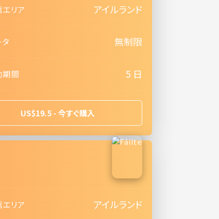
アイルランド
信エリア
無制限
ータ
5 日
効期間
US$19.5 - 今すぐ購入
e
アイルランド
信エリア