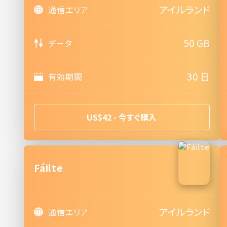
アイルランド
通信エリア
50 GB
データ
30 日
有効期間
US$42 - 今すぐ購入
Fáilte
アイルランド
通信エリア